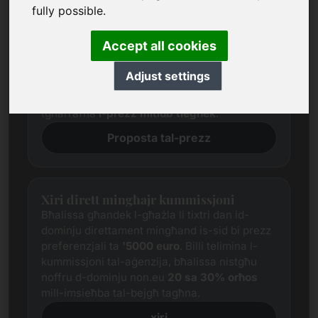
Proposta tal-prezz
fully possible.
Aħna dejjem nippruvaw niddeterminaw prezz
ġust f'konformità mas-suq għal kull dominju
Accept all cookies
permezz ta 'riċerka estensiva.
Irrispettivament minn dan, l-aspettattivi tal-
Adjust settings
prezz tal-parti interessata spiss ivarjaw minn
dawk tal-fornitur. F'dan il-każ aħna noffrulek
tgħarrafna
l-prezz mitlub tiegħek
.
Proposta tal-prezz
Xiri dirett mingħajr kummissjoni
Bħalissa għandek l-għażla li tixtri dan id-
dominju direttament mingħand is-sid bi prezz
preferenzjali ta
'5000 euro
. Billi telimina l-
kummissjoni tal-aġenzija, bħalissa nistgħu
noffru d-dominju non.eu
20 sa 30% orħos
mill-imsieħba tal-bejgħ tagħna.
xiri