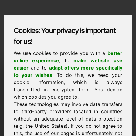
Cookies: Your privacy is important
for us!
We use cookies to provide you with a
better
online experience
, to
make website use
Domaininformation
easier
and to
adapt offers more specifically
to your wishes
. To do this, we need your
Domaininformation | Malti
cookie information, which is always
transmitted in encrypted form. You decide
Prezz specjali: 5.000,00 Euro (minghajr VAT)
which cookies you agree to.
These technologies may involve data transfers
ĠDID
Għażla ta' domini addizzjonali fuq Find-Your-Domain.eu
to third-party providers located in countries
skopri issa ->
without an adequate level of data protection
(e.g. the United States). If you do not agree to
this, the use of our pages is unfortunately not