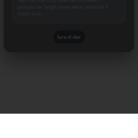
isem tad-dominju bħalissa mhuwiex fi
proċess ta 'bejgħ, huwa wkoll possibbli li
tixtrih issa.
lura d-dar
Kuntatt dirett