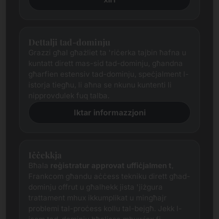
Dettalji tad-dominju
Grazzi għal għażliet ta 'riċerka tajbin ħafna u
kuntatt dirett mas-sid tad-dominju, għandna
għarfien estensiv tad-dominju, speċjalment l-
istorja tiegħu, li aħna se nkunu kuntenti li
nipprovdulek fuq talba.
Iktar informazzjoni
Iċċekkja
Bħala
reġistratur approvat uffiċjalmen
t
,
Frankcom għandu aċċess tekniku dirett għad-
dominju offrut u għalhekk jista 'jiżgura
trattament mhux ikkumplikat u mingħajr
problemi tal-proċess kollu tal-bejgħ. Jekk l-